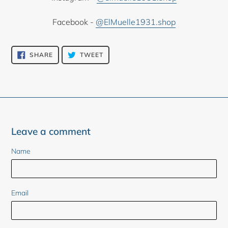
Facebook -
@ElMuelle1931.shop
SHARE
TWEET
SHARE
TWEET
ON
ON
FACEBOOK
TWITTER
Leave a comment
Name
Email