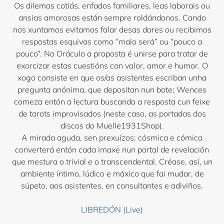
Os dilemas cotiás, enfados familiares, leas laborais ou
ansias amorosas están sempre roldándonos. Cando
nos xuntamos evitamos falar desas dores ou recibimos
respostas esquivas como “malo será” ou “pouco a
pouco”. No Oráculo a proposta é unirse para tratar de
exorcizar estas cuestións con valor, amor e humor. O
xogo consiste en que os/as asistentes escriban unha
pregunta anónima, que depositan nun bote; Wences
comeza entón a lectura buscando a resposta cun feixe
de tarots improvisados (neste caso, as portadas dos
discos do Muelle1931Shop).
A mirada aguda, sen prexuízos; cósmica e cómica
converterá entón cada imaxe nun portal de revelación
que mestura o trivial e o transcendental. Créase, así, un
ambiente íntimo, lúdico e máxico que fai mudar, de
súpeto, aos asistentes, en consultantes e adiviños.
LIBREDÓN (Live)