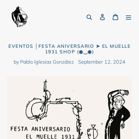
Skip
to
Search
Log in
Cart
content
EVENTOS │FESTA ANIVERSARIO ➤ EL MUELLE
1931 SHOP (◉‿◉)
by Pablo Iglesias González
September 12, 2024