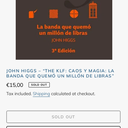
JOHN HIGGS – “THE KLF: CAOS Y MAGIA: LA
BANDA QUE QUEMÓ UN MILLÓN DE LIBRAS”
Regular
€15,00
SOLD OUT
price
Tax included.
Shipping
calculated at checkout.
SOLD OUT