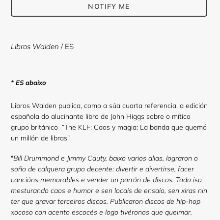
NOTIFY ME
Adding
product
Libros Walden
/ ES
to
your
cart
* ES abaixo
Libros Walden publica, como a súa cuarta referencia, a edición
española do alucinante libro de John Higgs sobre o mítico
grupo británico “The KLF: Caos y magia: La banda que quemó
un millón de libras”.
"
Bill Drummond e Jimmy Cauty, baixo varios alias, lograron o
soño de calquera grupo decente: divertir e divertirse, facer
cancións memorables e vender un porrón de discos. Todo iso
mesturando caos e humor e sen locais de ensaio, sen xiras nin
ter que gravar terceiros discos.
Publicaron discos de hip-hop
xocoso con acento escocés e logo tivéronos que queimar.