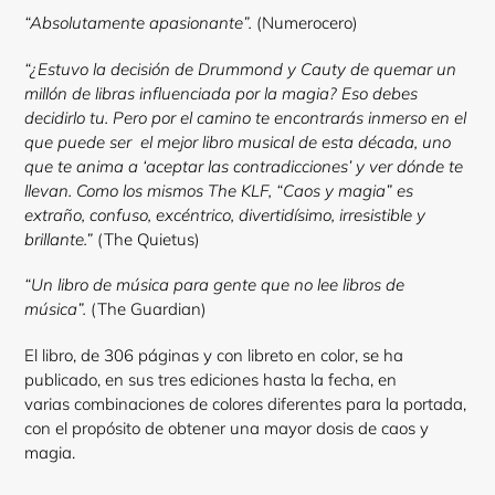
“Absolutamente apasionante”.
(Numerocero)
“¿Estuvo la decisión de Drummond y Cauty de quemar un
millón de libras influenciada por la
magia? Eso debes
Login required
decidirlo tu. Pero por el camino te encontrarás inmerso en el
que puede ser
el mejor libro musical de esta década, uno
Log in to your account to add products to your wishlist
que te anima a ‘aceptar las contradicciones’ y ver
dónde te
view your previously saved items.
llevan. Como los mismos The KLF, “Caos y magia” es
extraño, confuso, excéntrico,
divertidísimo, irresistible y
Login
brillante.”
(The Quietus)
“Un libro de música para gente que no lee libros de
música”.
(The Guardian)
El libro, de 306 páginas y con libreto en color, se ha
publicado, en sus tres ediciones hasta la fecha, en
varias combinaciones de colores diferentes para la portada,
con el propósito de obtener una mayor dosis de caos y
magia.