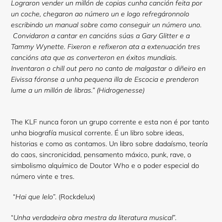
Lograron vender un millón de copias cunha canción feita por
un coche, chegaron ao número un e logo refregáronnolo
escribindo un manual sobre como conseguir un número uno.
Convidaron a cantar en cancións súas a Gary Glitter e a
Tammy Wynette. Fixeron e refixeron ata a extenuación tres
cancións ata que as converteron en éxitos mundiais.
Inventaron o chill out pero no canto de malgastar o diñeiro en
Eivissa fóronse a unha pequena illa de Escocia e prenderon
lume a un millón de libras.” (Hidrogenesse)
The KLF nunca foron un grupo corrente e esta non é por tanto
unha biografía musical corrente. É un libro sobre ideas,
historias e como as contamos. Un libro sobre dadaísmo, teoría
do caos, sincronicidad, pensamento máxico, punk, rave, o
simbolismo alquímico de Doutor Who e o poder especial do
número vinte e tres.
“
Hai que lelo
”. (Rockdelux)
“
Unha verdadeira obra mestra da literatura musical
”.