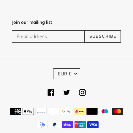
Join our mailing list
SUBSCRIBE
C
EUR €
U
R
R
Facebook
Twitter
Instagram
E
N
C
Payment
Y
methods