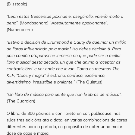
(Blisstopic)
“L
ean estas trescentas páxinas e, asegúrollo, valería moito a
pena
”. (Mondosonoro) “
Absolutamente apaixonante
”.
(Numerocero)
“
Estivo a decisión de Drummond e Cauty de queimar un millón
de libras influenciada pola maxia? Iso debes decidilo ti. Pero
polo camiño atoparasche inmerso no que pode ser o mellor
libro musical desta década, un que che anima a ‘aceptar as
contradicións’ e ver onde che levan. Como os mesmos The
KLF, “Caos y magia” é estraño, confuso, excéntrico,
divertidísimo, irresistible e brillante.
” (The Quietus)
“
Un libro de música para xente que non le libros de música
”.
(The Guardian)
O libro, de 306 páxinas e con libreto en cor, publicouse, nas
súas tres edicións ata a data, en varias combinacións de cores
diferentes para a portada, co propósito de obter unha maior
dose de caos e maxia.