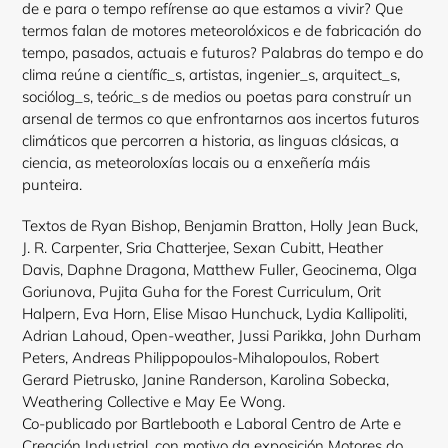
de e para o tempo refírense ao que estamos a vivir? Que
termos falan de motores meteorolóxicos e de fabricación do
tempo, pasados, actuais e futuros? Palabras do tempo e do
clima reúne a
científic
_
s
, artistas,
ingenier
_
s
,
arquitect
_
s
,
sociólog
_
s
,
teóric
_
s
de medios ou poetas para construír un
arsenal de termos co que enfrontarnos aos incertos futuros
climáticos que percorren a historia, as linguas clásicas, a
ciencia, as meteoroloxías locais ou a enxeñería máis
punteira.
Textos de
Ryan
Bishop,
Benjamin
Bratton
, Holly Jean
Buck
,
J
.
R
.
Carpenter
,
Sria
Chatterjee
, Sexan
Cubitt
,
Heather
Davis,
Daphne
Dragona
,
Matthew
Fuller,
Geocinema
, Olga
Goriunova
,
Pujita
Guha
for
the
Forest
Curriculum
,
Orit
Halpern
, Eva
Horn
,
Elise
Misao
Hunchuck
,
Lydia
Kallipoliti
,
Adrian
Lahoud
, Open-
weather
,
Jussi
Parikka
, John Durham
Peters
, Andreas
Philippopoulos
-
Mihalopoulos
, Robert
Gerard
Pietrusko
,
Janine
Randerson
,
Karolina
Sobecka
,
Weathering
Collective
e
May
Ee
Wong
.
Co
-publicado por
Bartlebooth
e Laboral Centro de Arte e
Creación Industrial, con motivo da exposición Motores do