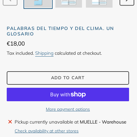
PREVIOUS
NEX
SLIDE
SLID
PALABRAS DEL TIEMPO Y DEL CLIMA. UN
GLOSARIO
Regular
€18,00
price
Tax included.
Shipping
calculated at checkout.
ADD TO CART
More payment options
Adding
Pickup currently unavailable at
MUELLE - Warehouse
product
Check availability at other stores
to