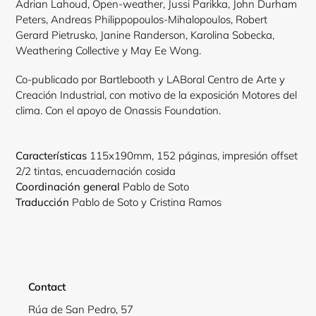
Adrian Lahoud, Open-weather, Jussi Parikka, John Durham
Peters, Andreas Philippopoulos-Mihalopoulos, Robert
Gerard Pietrusko, Janine Randerson, Karolina Sobecka,
Weathering Collective y May Ee Wong.
Co-publicado por Bartlebooth y LABoral Centro de Arte y
Creación Industrial, con motivo de la exposición Motores del
clima. Con el apoyo de Onassis Foundation.
Login required
Log in to your account to add products to your wishlist
Características
115x190mm, 152 páginas, impresión offset
view your previously saved items.
2/2 tintas, encuadernación cosida
Coordinación general
Pablo de Soto
Login
Traducción
Pablo de Soto y Cristina Ramos
Contact
Rúa de San Pedro, 57